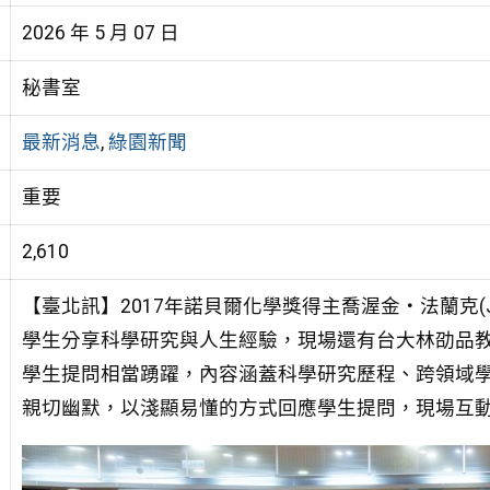
2026 年 5 月 07 日
秘書室
最新消息
,
綠園新聞
重要
2,610
【臺北訊】2017年諾貝爾化學獎得主喬渥金・法蘭克(Joac
學生分享科學研究與人生經驗，現場還有台大林劭品
學生提問相當踴躍，內容涵蓋科學研究歷程、跨領域
親切幽默，以淺顯易懂的方式回應學生提問，現場互