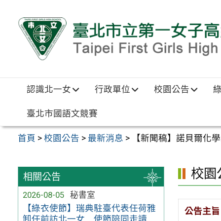
跳至主要內容區
認識北一女
行政單位
校園公告
臺北市國語文競賽
首頁
>
校園公告
>
最新消息
>
【新聞稿】諾貝爾化學獎得
校園
相關公告
2026-08-05
秘書室
【綠衣使節】瑞典駐臺代表任荷雅
公告主旨
卸任前訪北一女 使節陪同走讀