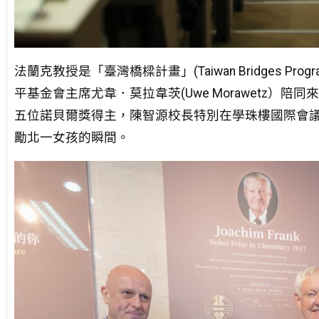
法蘭克教授是「臺灣橋樑計畫」(Taiwan Bridges 
平基金會主席尤韋．莫拉韋茨(Uwe Morawetz）
五位諾貝爾獎得主，陳智源校長特別在學珠樓國際會
勵北一女孩的瞬間。