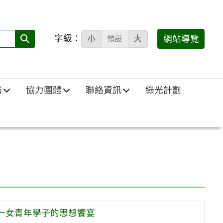
字級：
送出
網站導覽
小
預設
大
搜
尋
(必
務
協力團體
聯絡資訊
綠光計劃
填)：
k與北一女青年學子的思想饗宴