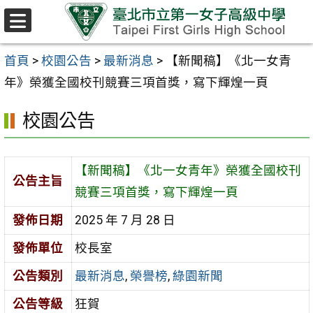
跳至主要內容區
選
單
首頁
>
校園公告
>
最新消息
>
【新聞稿】《北一女青
年》榮獲全國校刊競賽三項首獎，寫下輝煌一頁
校園公告
【新聞稿】《北一女青年》榮獲全國校刊
公告主旨
競賽三項首獎，寫下輝煌一頁
發佈日期
2025 年 7 月 28 日
發佈單位
校長室
公告類別
最新消息
,
榮譽榜
,
綠園新聞
公告等級
狂賀