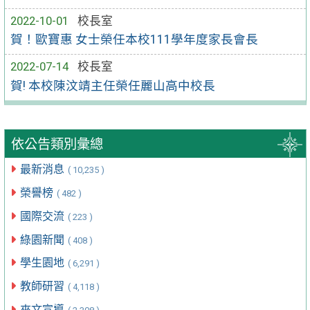
2022-10-01
校長室
賀！歐寶惠 女士榮任本校111學年度家長會長
2022-07-14
校長室
賀! 本校陳汶靖主任榮任麗山高中校長
依公告類別彙總
最新消息
( 10,235 )
榮譽榜
( 482 )
國際交流
( 223 )
綠園新聞
( 408 )
學生園地
( 6,291 )
教師研習
( 4,118 )
來文宣導