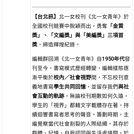
【台北訊】
北一女校刊《北一女青年》於
全國校刊競賽中脫穎而出，勇奪
「金質
獎」、「文編獎」與「美編獎」三項首
獎
，締造輝煌紀錄。
編輯群回溯《北一女青年》自
1950年代
發
刊至今，書寫模式歷經轉變，編輯樣態逐
漸平衡於
校內／社會視野
間，不忘校刊意
義地書寫
學生共同回憶
，並留存我們
與社
會互動的軌跡
。無論校刊期數如何久遠，
學生的「視界」都藉文字載體存在著，持
續迴響書寫者思考的聲音。籌劃時期，主
編覺察當代社會割裂的人際結繩，其存於
群體、記憶、自我認同與生活處境間，於