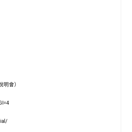
上招生說明會）
GI=4
ial/