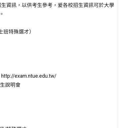
招生資訊，以供考生參考，爰各校招生資訊可於大學
考。
學士班特殊選才）
）
xam.ntue.edu.tw/
招生說明會
】
」