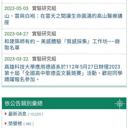
2023-05-03
實驗研究組
山、雲與白袍：在雲天之間讓生命圓滿的高山醫療講
座
2023-04-27
實驗研究組
和建築師有約 – 美感體驗『質感採集』工作坊—–錄
取名單
2023-03-22
實驗研究組
高雄科技大學應用德語系於112年5月27日辦理2023
第十屆「全國高中歌德盃文藝競賽」活動，歡迎同學
踴躍報名參加。
依公告類別彙總
最新消息
( 10,235 )
榮譽榜
( 482 )