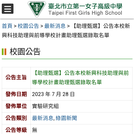
跳至主要內容區
選
單
首頁
>
校園公告
>
最新消息
>
【助理甄選】公告本校新
興科技助理與前導學校計畫助理甄選錄取名單
校園公告
【助理甄選】公告本校新興科技助理與前
公告主旨
導學校計畫助理甄選錄取名單
發佈日期
2023 年 7 月 28 日
發佈單位
實驗研究組
公告類別
最新消息
,
綠園新聞
公告等級
無