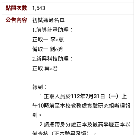
點閱次數
1,543
公告內容
初試通過名單
1.前導計畫助理：
正取一
李o蕙
備取一 劉o秀
2.新興科技助理：
正取 葉o君
報到：
1.正取人員於
112年7月31日（一）上
午10時前
至本校教務處實驗研究組辦理報
到。
2.請攜帶身分證正本及最高學歷正本以
備查核（正本驗畢發還）。