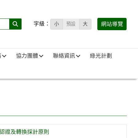
字級：
送出
網站導覽
小
預設
大
搜
尋
(必
務
協力團體
聯絡資訊
綠光計劃
填)：
數認證及轉換採計原則