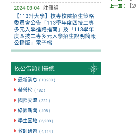
【2
2024-03-04
註冊組
【113升大學】技專校院招生策略
委員會公告「113學年度四技二專
多元入學進路指南」及「113學年
度四技二專多元入學招生說明簡報
公播版」電子檔
依公告類別彙總
最新消息
( 10,230 )
榮譽榜
( 482 )
國際交流
( 222 )
綠園新聞
( 408 )
學生園地
( 6,288 )
教師研習
( 4,114 )