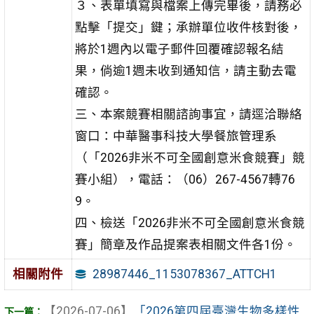
３、表單填寫與檔案上傳完畢後，請務必
點擊「提交」鍵；承辦單位收件核對後，
將於1週內以電子郵件回覆確認報名結
果，倘逾1週未收到通知信，請主動去電
確認。
三、本案競賽相關諮詢事宜，請逕洽聯絡
窗口：中華醫事科技大學餐旅管理系
（「2026非米不可全國創意米食競賽」競
賽小組），電話：（06）267-4567轉76
9。
四、檢送「2026非米不可全國創意米食競
賽」簡章及作品提案表相關文件各1份。
28987446_1153078367_ATTCH1
相關附件
【2026-07-06】
「2026第四屆臺灣生物多樣性