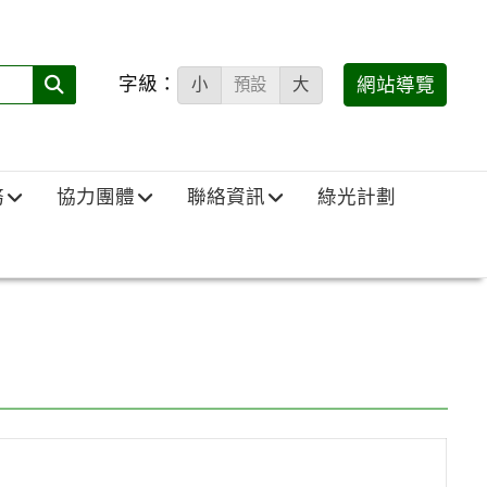
字級：
送出
網站導覽
小
預設
大
搜
尋
(必
務
協力團體
聯絡資訊
綠光計劃
填)：