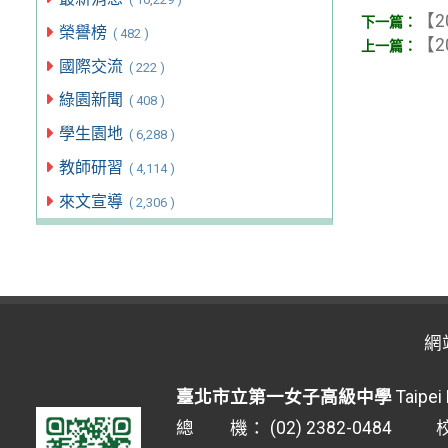
【2
榮譽榜
( 482 )
【2
國際交流
( 222 )
綠園新聞
( 408 )
學生園地
( 6,288 )
教師研習
( 4,114 )
來文宣導
( 2,306 )
網
臺北市立第一女子高級中學
Taipei 
總 機： (02) 2382-0484 校安