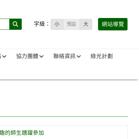
字級：
送出
網站導覽
小
預設
大
搜
尋
(必
務
協力團體
聯絡資訊
綠光計劃
填)：
興趣的師生踴躍參加