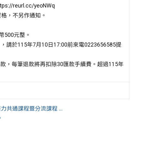
eurl.cc/yeoNWq
資格，不另作通知。
幣500元整。
15年7月10日17:00前來電0223656585提
款，每筆退款將再扣除30匯款手續費。超過115年
共通課程暨分流課程 ...
訊