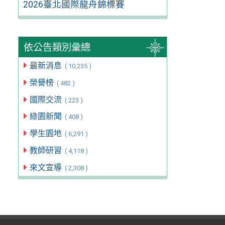
2026臺北國際龍舟錦標賽
依公告類別彙總
最新消息
( 10,235 )
榮譽榜
( 482 )
國際交流
( 223 )
綠園新聞
( 408 )
學生園地
( 6,291 )
教師研習
( 4,118 )
來文宣導
( 2,308 )