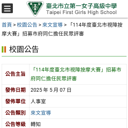
跳至主要內容區
選
單
首頁
>
校園公告
>
來文宣導
>
「114年度臺北市視障按
摩大賽」招募市府同仁擔任民眾評審
校園公告
「114年度臺北市視障按摩大賽」招募市
公告主旨
府同仁擔任民眾評審
發佈日期
2025 年 5 月 07 日
發佈單位
人事室
公告類別
來文宣導
公告等級
轉知