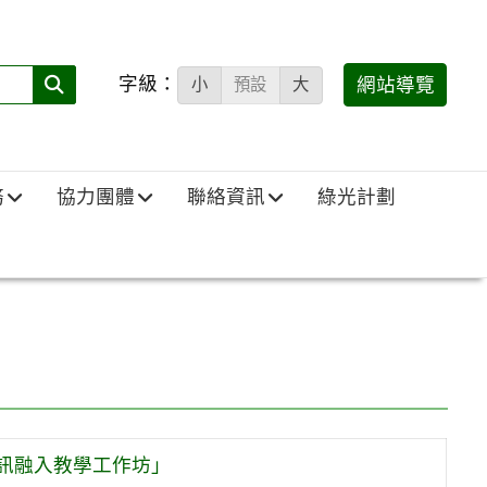
字級：
送出
網站導覽
小
預設
大
搜
尋
(必
務
協力團體
聯絡資訊
綠光計劃
填)：
資訊融入教學工作坊」