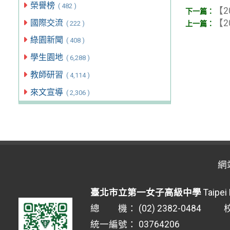
榮譽榜
( 482 )
【2
【2
國際交流
( 222 )
綠園新聞
( 408 )
學生園地
( 6,288 )
教師研習
( 4,114 )
來文宣導
( 2,306 )
網
臺北市立第一女子高級中學
Taipei 
總 機： (02) 2382-0484 校安
統一編號： 03764206