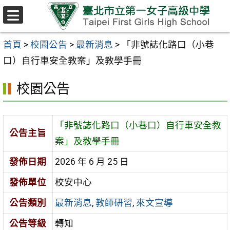
跳至主要內容區
選
單
首頁
>
校園公告
>
最新消息
>
「非號誌化路口（小巷
口）自行車安全教案」及教學手冊
校園公告
「非號誌化路口（小巷口）自行車安全教
公告主旨
案」及教學手冊
發佈日期
2026 年 6 月 25 日
發佈單位
校安中心
公告類別
最新消息
,
教師研習
,
來文宣導
公告等級
轉知