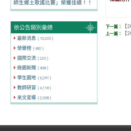
師生鄉土歌謠比賽」榮獲佳績！！
【2
依公告類別彙總
【2
最新消息
( 10,235 )
榮譽榜
( 482 )
國際交流
( 223 )
綠園新聞
( 408 )
學生園地
( 6,291 )
教師研習
( 4,118 )
來文宣導
( 2,308 )