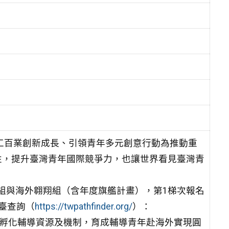
工百業創
新成長、引領青年多元創意行動為推動重
性，提升臺灣青年國
際競爭力，也讓世界看見臺灣青
組與海外
翱翔組（含年度旗艦計畫），第1梯次報名
平臺查詢
（
https://twpathfinder.org/
）：
孵化
輔導資源及機制，育成輔導青年赴海外實現圓