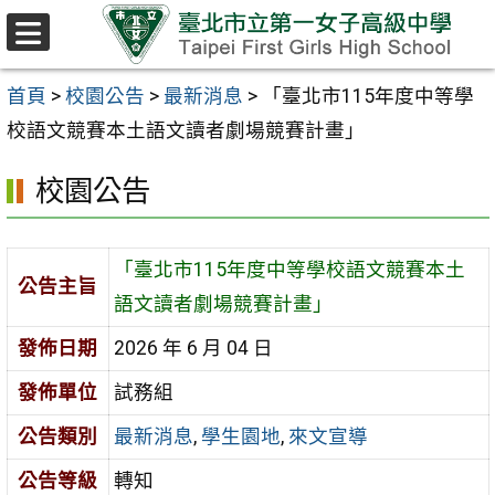
跳至主要內容區
選
單
首頁
>
校園公告
>
最新消息
>
「臺北市115年度中等學
校語文競賽本土語文讀者劇場競賽計畫」
校園公告
「臺北市115年度中等學校語文競賽本土
公告主旨
語文讀者劇場競賽計畫」
發佈日期
2026 年 6 月 04 日
發佈單位
試務組
公告類別
最新消息
,
學生園地
,
來文宣導
公告等級
轉知