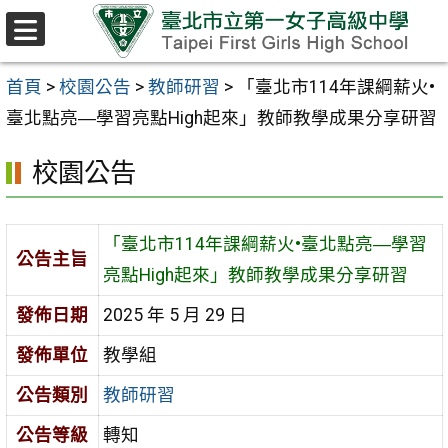
跳至主要內容區
選
單
首頁
>
校園公告
>
教師研習
>
「臺北市114年課綱薪火•
臺北點亮―學習亮點High起來」教師教學成果分享研習
校園公告
「臺北市114年課綱薪火•臺北點亮―學習
公告主旨
亮點High起來」教師教學成果分享研習
發佈日期
2025 年 5 月 29 日
發佈單位
教學組
公告類別
教師研習
公告等級
轉知