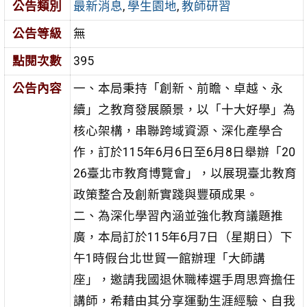
公告類別
最新消息
,
學生園地
,
教師研習
公告等級
無
點閱次數
395
公告內容
一、本局秉持「創新、前瞻、卓越、永
續」之教育發展願景，以「十大好學」為
核心架構，串聯跨域資源、深化產學合
作，訂於115年6月6日至6月8日舉辦「20
26臺北市教育博覽會」，以展現臺北教育
政策整合及創新實踐與豐碩成果。
二、為深化學習內涵並強化教育議題推
廣，本局訂於115年6月7日（星期日）下
午1時假台北世貿一館辦理「大師講
座」，邀請我國退休職棒選手周思齊擔任
講師，希藉由其分享運動生涯經驗、自我