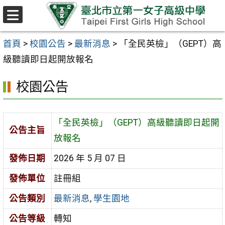
跳至主要內容區
選
單
首頁
>
校園公告
>
最新消息
>
「全民英檢」（GEPT）高
級聽讀即日起開放報名
校園公告
「全民英檢」（GEPT）高級聽讀即日起開
公告主旨
放報名
發佈日期
2026 年 5 月 07 日
發佈單位
註冊組
公告類別
最新消息
,
學生園地
公告等級
轉知