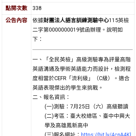
點閱次數
338
公告內容
依據
財團法人語言訓練測驗中心
115英檢
二字第0000000019號函辦理。說明如
下：
一、「全民英檢」高級測驗專為評量高階
英語溝通及學術英語能力而設計，檢測程
度相當於CEFR「流利級」（C級）。適合
英語表現傑出的學生來挑戰。
二、報名資訊：
(一)測驗：7月25日（六）高級聽讀
(二)考區：臺大校總區、臺中中興大
學及高雄鳳新高中
(三)報名網址：
https://bit.ly/4cnA4Kl