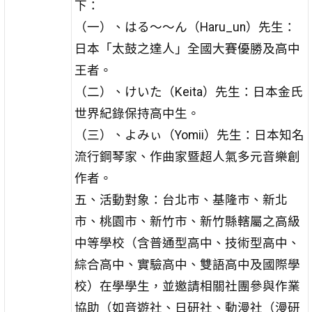
下：
（一）、はる〜〜ん（Haru_un）先生：
日本「太鼓之達人」全國大賽優勝及高中
王者。
（二）、けいた（Keita）先生：日本金氏
世界紀錄保持高中生。
（三）、よみぃ（Yomii）先生：日本知名
流行鋼琴家、作曲家暨超人氣多元音樂創
作者。
五、活動對象：台北市、基隆市、新北
市、桃園市、新竹市、新竹縣轄屬之高級
中等學校（含普通型高中、技術型高中、
綜合高中、實驗高中、雙語高中及國際學
校）在學學生，並邀請相關社團參與作業
協助（如音遊社、日研社、動漫社（漫研