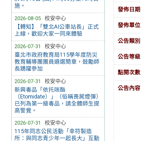
施。
發佈日期
2026-08-05
校安中心
發佈單位
【轉知】「雙北AI公車站長」正式
上線，歡迎大家一同來體驗
公告類別
2026-07-31
校安中心
臺北市政府教育局115學年度防災
公告等級
教育輔導團團員遴選簡章，鼓勵師
長踴躍參加
點閱次數
2026-07-31
校安中心
公告內容
新興毒品「依托咪酯
（Etomidate）」（俗稱喪屍煙彈）
已列為第一級毒品，請全體師生提
高警覺。
2026-07-31
校安中心
115年同志公民活動「幸符製造
所：與同志青少年一起長大」互動