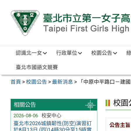
跳至主要內容區
認識北一女
行政單位
校園公告
臺北市國語文競賽
首頁
>
校園公告
>
最新消息
>
「中原中平路口－建國中
校園
相關公告
2026-08-06
校安中心
臺北市2026城鎮韌性(防空)演習訂
公告主旨
於8月13日 (四)14時30分至15時實