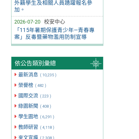
外籍學生及相關人員踴躍報名參
加。
2026-07-20
校安中心
「115年暑期保護青少年—青春專
案」反毒暨藥物濫用防制宣導
依公告類別彙總
最新消息
( 10,235 )
榮譽榜
( 482 )
國際交流
( 223 )
綠園新聞
( 408 )
學生園地
( 6,291 )
教師研習
( 4,118 )
來文宣導
( 2,308 )