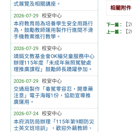
式展覽及相關講座。
相關附件
2026-07-29
校安中心
本府教育局為培養學生安全用路行
【2
為，鼓勵教師運用製作行進間不滑
【2
手機教案進行教學。
2026-07-29
校安中心
靖娟文教基金會OK繃兒童服務中心
辦理115年度「未成年無照駕駛處
理推廣課程」鼓勵師長踴躍參加。
2026-07-29
校安中心
交通局製作「毒駕零容忍，開車藥
注意」電子海報1份，協助宣導推
廣運用。
2026-07-24
校安中心
本府消防局辦理「115年第9期防災
士英文班培訓」，歡迎外籍教師、