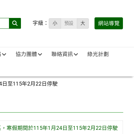
字級：
送出
網站導覽
小
預設
大
搜
尋
(必
務
協力團體
聯絡資訊
綠光計劃
填)：
至115年2月22日停駛
假期間於115年1月24日至115年2月22日停駛