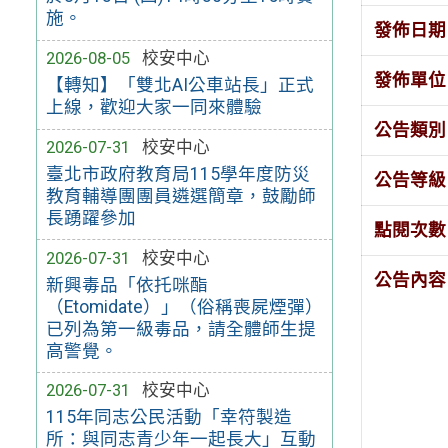
施。
發佈日期
2026-08-05
校安中心
發佈單位
【轉知】「雙北AI公車站長」正式
上線，歡迎大家一同來體驗
公告類別
2026-07-31
校安中心
臺北市政府教育局115學年度防災
公告等級
教育輔導團團員遴選簡章，鼓勵師
長踴躍參加
點閱次數
2026-07-31
校安中心
公告內容
新興毒品「依托咪酯
（Etomidate）」（俗稱喪屍煙彈）
已列為第一級毒品，請全體師生提
高警覺。
2026-07-31
校安中心
115年同志公民活動「幸符製造
所：與同志青少年一起長大」互動