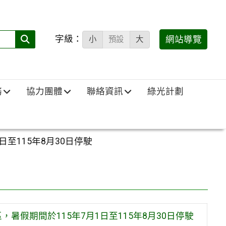
字級：
送出
網站導覽
小
預設
大
搜
尋
(必
務
協力團體
聯絡資訊
綠光計劃
填)：
至115年8月30日停駛
假期間於115年7月1日至115年8月30日停駛