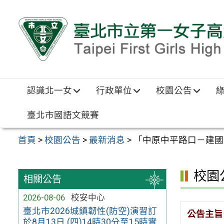
跳至主要內容區
認識北一女
行政單位
校園公告
臺北市國語文競賽
首頁
>
校園公告
>
最新消息
>
「中原中平路口－建國中
校園
相關公告
2026-08-06
校安中心
臺北市2026城鎮韌性(防空)演習訂
公告主旨
於8月13日 (四)14時30分至15時實