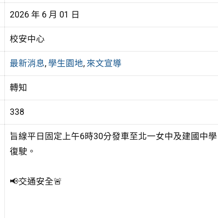
2026 年 6 月 01 日
校安中心
最新消息
,
學生園地
,
來文宣導
轉知
338
旨線平日固定上午6時30分發車至北一女中及建國中
復駛。
📢交通安全🚨