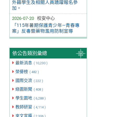
外籍學生及相關人員踴躍報名參
加。
2026-07-20
校安中心
「115年暑期保護青少年—青春專
案」反毒暨藥物濫用防制宣導
依公告類別彙總
最新消息
( 10,230 )
榮譽榜
( 482 )
國際交流
( 222 )
綠園新聞
( 408 )
學生園地
( 6,288 )
教師研習
( 4,114 )
來文宣導
( 2,306 )