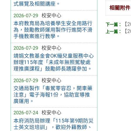
式展覽及相關講座。
相關附件
2026-07-29
校安中心
本府教育局為培養學生安全用路行
【2
為，鼓勵教師運用製作行進間不滑
【2
手機教案進行教學。
2026-07-29
校安中心
靖娟文教基金會OK繃兒童服務中心
辦理115年度「未成年無照駕駛處
理推廣課程」鼓勵師長踴躍參加。
2026-07-29
校安中心
交通局製作「毒駕零容忍，開車藥
注意」電子海報1份，協助宣導推
廣運用。
2026-07-24
校安中心
本府消防局辦理「115年第9期防災
士英文班培訓」，歡迎外籍教師、