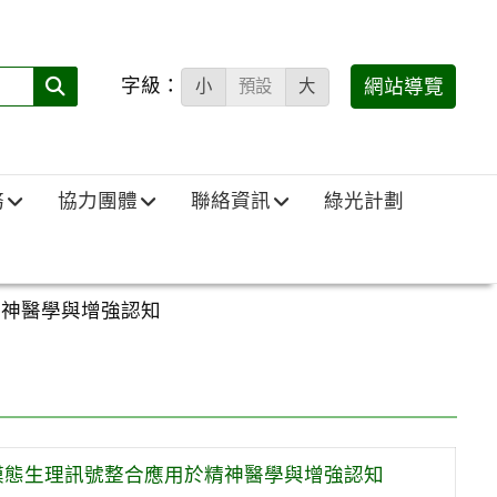
字級：
送出
網站導覽
小
預設
大
搜
尋
(必
務
協力團體
聯絡資訊
綠光計劃
填)：
精神醫學與增強認知
多模態生理訊號整合應用於精神醫學與增強認知