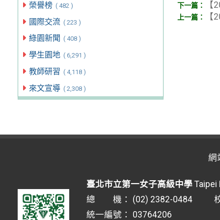
【2
榮譽榜
( 482 )
【2
國際交流
( 223 )
綠園新聞
( 408 )
學生園地
( 6,291 )
教師研習
( 4,118 )
來文宣導
( 2,308 )
網
臺北市立第一女子高級中學
Taipei 
總 機： (02) 2382-0484 校安
統一編號： 03764206