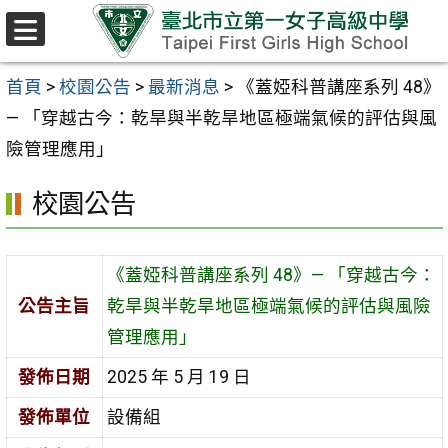
跳至主要內容區
選
單
首頁
>
校園公告
>
最新消息
>
《蓋婭科普講座系列 48》
— 「穿越古今：乾旱與半乾旱地區極端氣候的評估與風
險管理應用」
校園公告
《蓋婭科普講座系列 48》— 「穿越古今：
公告主旨
乾旱與半乾旱地區極端氣候的評估與風險
管理應用」
發佈日期
2025 年 5 月 19 日
發佈單位
設備組