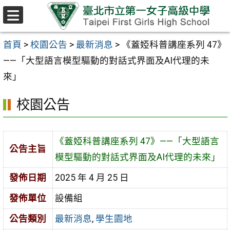
跳至主要內容區
選
單
首頁
>
校園公告
>
最新消息
>
《蓋婭科普講座系列 47》
——「大型語言模型驅動的對話式界面及AI代理的未
來」
校園公告
《蓋婭科普講座系列 47》——「大型語言
公告主旨
模型驅動的對話式界面及AI代理的未來」
發佈日期
2025 年 4 月 25 日
發佈單位
設備組
公告類別
最新消息
,
學生園地