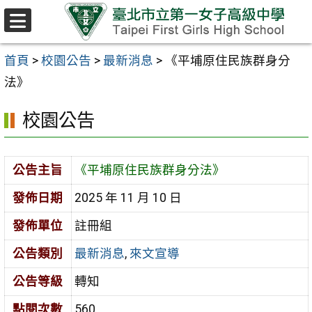
跳至主要內容區
選
單
首頁
>
校園公告
>
最新消息
>
《平埔原住民族群身分
法》
校園公告
公告主旨
《平埔原住民族群身分法》
發佈日期
2025 年 11 月 10 日
發佈單位
註冊組
公告類別
最新消息
,
來文宣導
公告等級
轉知
點閱次數
560