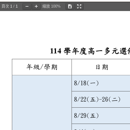
頁次
1
/
1
縮放
100%