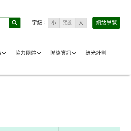
字級：
送出
網站導覽
小
預設
大
搜
尋
(必
務
協力團體
聯絡資訊
綠光計劃
填)：