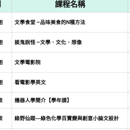
別
課程名稱
用
文學食堂 –品味美食的N種方法
用
談鬼說怪 –文學．文化．想像
用
文學電影院
用
看電影學英文
索
機器人學簡介【學年課】
索
綠野仙蹤―綠色化學百寶變與創意小論文設計