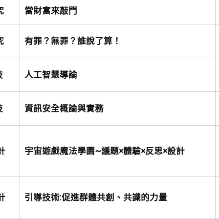
究
當財富來敲門
究
有罪？無罪？誰說了算！
技
人工智慧導論
技
資訊安全概論與實務
計
宇宙遊戲魔法學園~議題×體驗×反思×設計
計
引導技術:促進群體共創、共識的力量