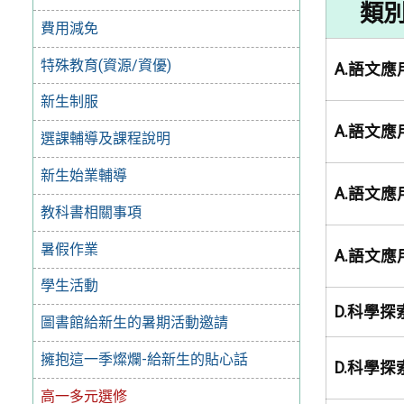
類
費用減免
特殊教育(資源/資優)
A.語文應
新生制服
A.語文應
選課輔導及課程說明
新生始業輔導
A.語文應
教科書相關事項
暑假作業
A.語文應
學生活動
D.科學探
圖書館給新生的暑期活動邀請
擁抱這一季燦爛-給新生的貼心話
D.科學探
高一多元選修