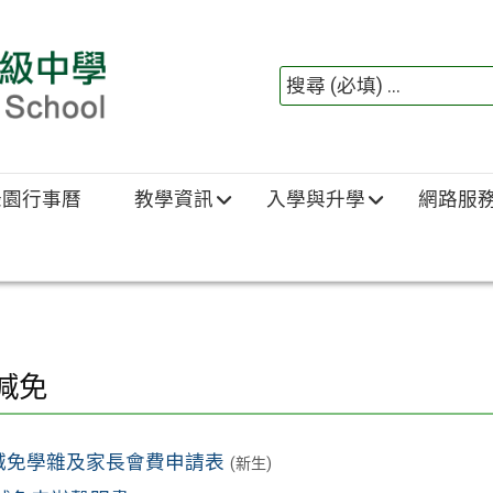
綠園行事曆
教學資訊
入學與升學
網路服
減免
1 減免學雜及家長會費申請表
(新生)