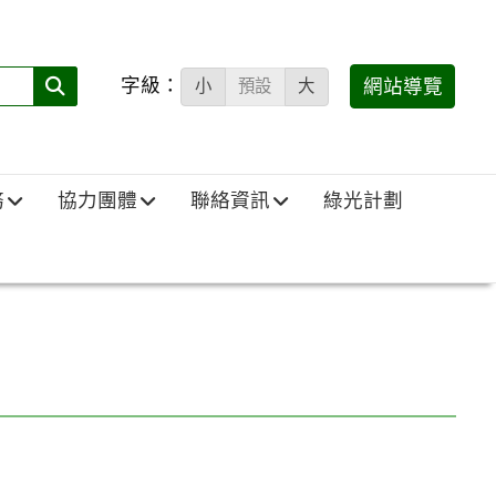
字級：
送出
網站導覽
小
預設
大
搜
尋
(必
務
協力團體
聯絡資訊
綠光計劃
填)：