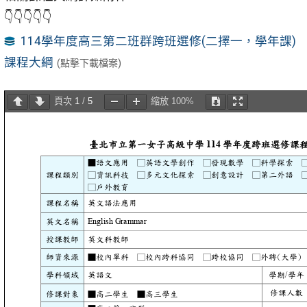
👇👇👇👇👇
114學年度高三第二班群跨班選修(二擇一，學年課)
課程大綱
(點擊下載檔案)
頁次
1
/
5
縮放
100%