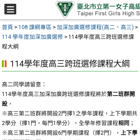
跳至主要內容區
選
單
首頁
>
108 課綱專區
>
加深加廣選修課程(高二、高三)
>
114 學年度加深加廣選修
>
114學年度高三跨班選修課
程大綱
114學年度高三跨班選修課程大綱
高二同學請留意：
114學年度高三加深加廣跨班選修課程將於
第二班群開
設
，
※高三第二班群將開設2門擇1之學年課程，上下學期共
2學分（擇1門，每門1學分），全學年修習課程
相同
；
※高三第二班群將開設6門學期課程（擇2門），
上下學